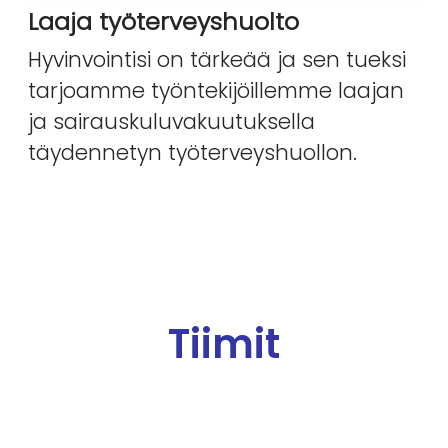
Laaja työterveyshuolto
Hyvinvointisi on tärkeää ja sen tueksi
tarjoamme työntekijöillemme laajan
ja sairauskuluvakuutuksella
täydennetyn työterveyshuollon.
Tiimit
Asiakaspalvelu, talous ja
Myynti
hallinto
Markkinointi ja viestintä