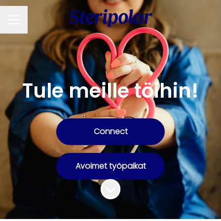
URAVALIKKO
Tule meille töihin!
Connect
Avoimet työpaikat
Siirry sisältöön