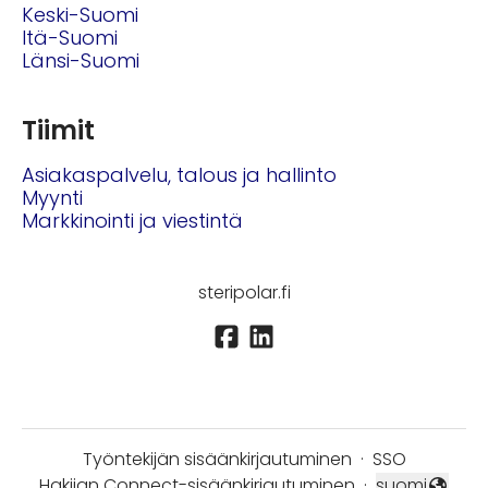
Keski-Suomi
Itä-Suomi
Länsi-Suomi
Tiimit
Asiakaspalvelu, talous ja hallinto
Myynti
Markkinointi ja viestintä
steripolar.fi
Työntekijän sisäänkirjautuminen
·
SSO
Hakijan Connect-sisäänkirjautuminen
·
suomi