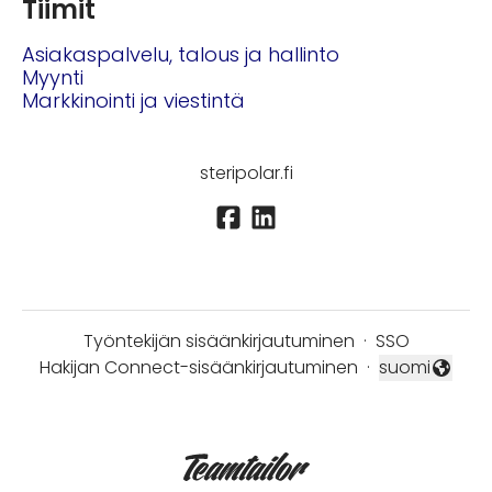
Tiimit
Asiakaspalvelu, talous ja hallinto
Myynti
Markkinointi ja viestintä
steripolar.fi
Työntekijän sisäänkirjautuminen
·
SSO
Hakijan Connect-sisäänkirjautuminen
·
suomi
Vaihda kieli