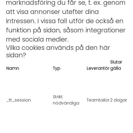
marknadsföring du får se, t. ex. genom
att visa annonser utefter dina
intressen. I vissa fall utför de också en
funktion på sidan, såsom integrationer
med sociala medier.
Vilka cookies används på den här
sidan?
Slutar
Namn
Typ
Leverantör
gälla
Strikt
_tt_session
Teamtailor
2 dagar
nödvändiga
(
f