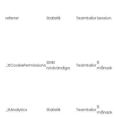
a
v
referrer
Statistik
Teamtailor
Session
b
Strikt
6
_ttCookiePermissions
Teamtailor
nödvändiga
månader
6
_ttAnalytics
Statistik
Teamtailor
månader